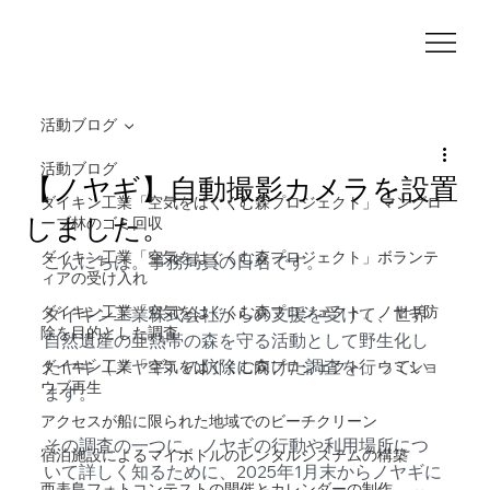
活動ブログ
活動ブログ
【ノヤギ】自動撮影カメラを設置
ダイキン工業「空気をはぐくむ森プロジェクト」 マングロ
しました。
ーブ林のゴミ回収
ダイキン工業「空気をはぐくむ森プロジェクト」ボランテ
こんにちは。事務局員の日名です。
ィアの受け入れ
ダイキン工業「空気をはぐくむ森プロジェクト」ノヤギ防
ダイキン工業株式会社からの支援を受けて、世界
除を目的とした調査
自然遺産の亜熱帯の森を守る活動として野生化し
たヤギ（ノヤギ）の防除に向けた調査を行ってい
ダイキン工業「空気をはぐくむ森プロジェクト」ウミショ
ウブ再生
ます。
アクセスが船に限られた地域でのビーチクリーン
その調査の一つに、ノヤギの行動や利用場所につ
宿泊施設によるマイボトルのレンタルシステムの構築
いて詳しく知るために、2025年1月末からノヤギに
西表島フォトコンテストの開催とカレンダーの制作