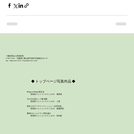
一般財団法人西表財団
〒907-1434 沖縄県八重山郡竹富町字南風見201-47
Tel：0980-84-7011 / Fax:0980-84-7010
◆ トップページ写真作品 ◆
Bridge on Bridge:渡辺 信
西表島フォトコンテスト2024 優秀賞
天の川を指さして:陳 冠榮
西表島フォトコンテスト2024 入選
島誇りのアーチャーフィッシュ！:永澤 拓也
西表島フォトコンテスト2024 最優秀賞
黎明のカンムリワシ:照井 健太
西表島フォトコンテスト2024 特別賞