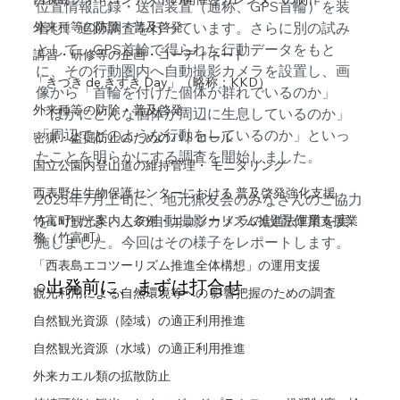
位置情報記録・送信装置（通称、GPS首輪）を装
外来種等の防除・普及啓発
着し、追跡調査を行っています。さらに別の試み
として、GPS首輪で得られた行動データをもと
講習・研修等の企画・コーディネート
に、その行動圏内へ自動撮影カメラを設置し、画
「きづき de きずき Day」（略称：KKD）
像から「首輪を付けた個体が群れでいるのか」
外来種等の防除・普及啓発
「ほかにどんな個体が周辺に生息しているのか」
「周辺でどのような行動をしているのか」といっ
密猟・盗掘防止のためのパトロール
たことを明らかにする調査を開始しました。
国立公園内登山道の維持管理・ モニタリング
西表野生生物保護センターにおける 普及啓発強化支援
2025年7月上旬に、地元猟友会のみなさんのご協力
をいただき、この自動撮影カメラの設置作業を実
竹富町観光案内人条例・エコツーリズム推進法運用支援業
務（竹富町）
施しました。今回はその様子をレポートします。
「西表島エコツーリズム推進全体構想」の運用支援
○出発前に、まずは打合せ
観光利用による自然環境等への 影響把握のための調査
自然観光資源（陸域）の適正利用推進
自然観光資源（水域）の適正利用推進
外来カエル類の拡散防止