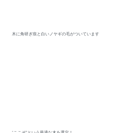
木に角研ぎ痕と白いノヤギの毛がついています
“ここぞ”という最適な木を選定！