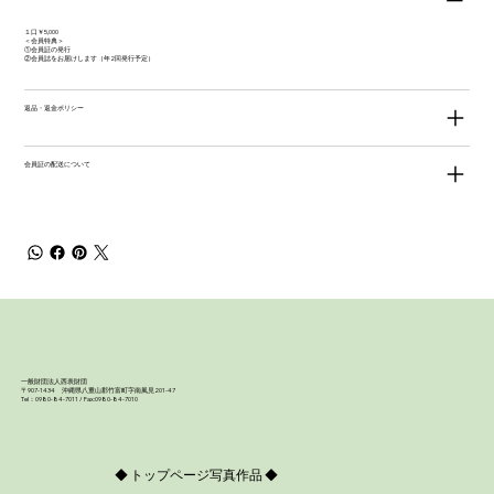
１口￥5,000
＜会員特典＞
①会員証の発行
②会員誌をお届けします（年2回発行予定）
返品・返金ポリシー
会員証の配送について
一般財団法人西表財団
〒907-1434 沖縄県八重山郡竹富町字南風見201-47
Tel：0980-84-7011 / Fax:0980-84-7010
◆ トップページ写真作品 ◆