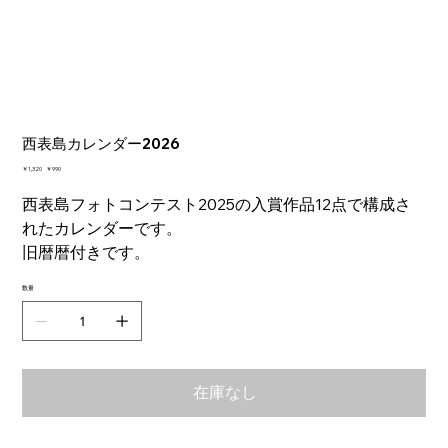
西表島カレンダー2026
元
￥1,320
セ
￥990
の
ー
価
ル
西表島フォトコンテスト2025の入賞作品12点で構成さ
格
価
れたカレンダーです。
格
旧暦暦付きです。
数量
在庫なし