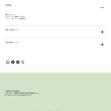
商品情報
冊子カレンダー
サイズ：A4（展開サイズA3）
ページ：28ページ（表紙含む）
返品・返金ポリシー
商品の配送について
一般財団法人西表財団
〒907-1434 沖縄県八重山郡竹富町字南風見201-47
Tel：0980-84-7011 / Fax:0980-84-7010