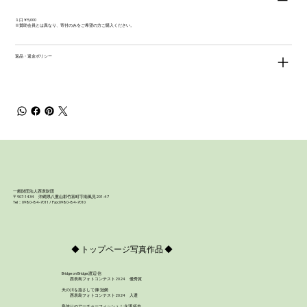
１口￥5,000
※賛助会員とは異なり、寄付のみをご希望の方ご購入ください。
返品・返金ポリシー
一般財団法人西表財団
〒907-1434 沖縄県八重山郡竹富町字南風見201-47
Tel：0980-84-7011 / Fax:0980-84-7010
◆ トップページ写真作品 ◆
Bridge on Bridge:渡辺 信
西表島フォトコンテスト2024 優秀賞
天の川を指さして:陳 冠榮
西表島フォトコンテスト2024 入選
島誇りのアーチャーフィッシュ！:永澤 拓也