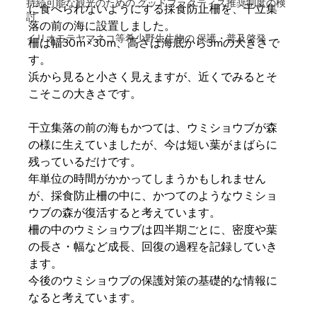
持続可能な観光のための グッドプラクティス推奨制度の検
に食べられないようにする採食防止柵を、干立集
討
落の前の海に設置しました。
イリオモテヤマネコ等希少野生生物の 保護・普及啓発
柵は幅30m×30m、高さは海底から3mの大きさで
す。
浜から見ると小さく見えますが、近くでみるとそ
こそこの大きさです。
干立集落の前の海もかつては、ウミショウブが森
の様に生えていましたが、今は短い葉がまばらに
残っているだけです。
年単位の時間がかかってしまうかもしれません
が、採食防止柵の中に、かつてのようなウミショ
ウブの森が復活すると考えています。
柵の中のウミショウブは四半期ごとに、密度や葉
の長さ・幅など成長、回復の過程を記録していき
ます。
今後のウミショウブの保護対策の基礎的な情報に
なると考えています。