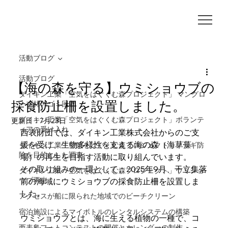
活動ブログ
活動ブログ
【海の森を守る】ウミショウブの
ダイキン工業「空気をはぐくむ森プロジェクト」 マングロ
採食防止柵を設置しました。
ーブ林のゴミ回収
ダイキン工業「空気をはぐくむ森プロジェクト」ボランテ
更新日：
7月23日
ィアの受け入れ
西表財団では、ダイキン工業株式会社からのご支
援を受け、生物多様性を支える海の森（海草藻
ダイキン工業「空気をはぐくむ森プロジェクト」ノヤギ防
除を目的とした調査
場）の再生を目指す活動に取り組んでいます。
その取り組みの一環として、2025年9月、干立集落
ダイキン工業「空気をはぐくむ森プロジェクト」ウミショ
ウブ再生
前の海域にウミショウブの採食防止柵を設置しま
した。
アクセスが船に限られた地域でのビーチクリーン
宿泊施設によるマイボトルのレンタルシステムの構築
ウミショウブとは、海に生える植物の一種で、コ
西表島フォトコンテストの開催とカレンダーの制作