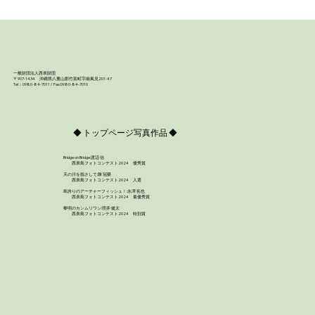
一般財団法人西表財団
〒907-1434 沖縄県八重山郡竹富町字南風見201-47
Tel：0980-84-7011 / Fax:0980-84-7010
◆ トップページ写真作品 ◆
Bridge on Bridge:渡辺 信
西表島フォトコンテスト2024 優秀賞
天の川を指さして:陳 冠榮
西表島フォトコンテスト2024 入選
島誇りのアーチャーフィッシュ！:永澤 拓也
西表島フォトコンテスト2024 最優秀賞
【海の森を守る】Conservation International専
黎明のカンムリワシ:照井 健太
西表島フォトコンテスト2024 特別賞
門家による西表島のウミショウブの視察を行いま
した。