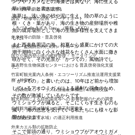
ンブやワカメなどの海藻とは異なり、海に生える
草「海草」と書きます。
外来種等の防除・普及啓発
海草は、浅い海の砂や泥に生え、陸の草のように
講習・研修等の企画・コーディネート
根・くき・葉があり、海の生き物の産卵場所や稚
「きづき de きずき Day」（略称：KKD）
魚の成育場所として海の生物多様性を支えてきま
外来種等の防除・普及啓発
した。
また西表島周辺の海、初夏から盛夏にかけての大
密猟・盗掘防止のためのパトロール
潮干潮時に白く小さな雄花をたくさん水面に撒き
国立公園内登山道の維持管理・ モニタリング
咲かせて、その光景が「かつての」風物詩でし
西表野生生物保護センターにおける 普及啓発強化支援
た。
竹富町観光案内人条例・エコツーリズム推進法運用支援業
務（竹富町）
「かつての」と書いたのは、10年ほど前から増加
しているアオウミガメによる過剰な採食のため、
「西表島エコツーリズム推進全体構想」の運用支援
その数が激減しているからです。
観光利用による自然環境等への 影響把握のための調査
ウミショウブが減ると、そこにくらす生きものも
自然観光資源（陸域）の適正利用推進
減り、海の恩恵を受けている私たちにも様々な影
響があります。
自然観光資源（水域）の適正利用推進
外来カエル類の拡散防止
そこで冒頭の通り、ウミショウブがアオウミガメ