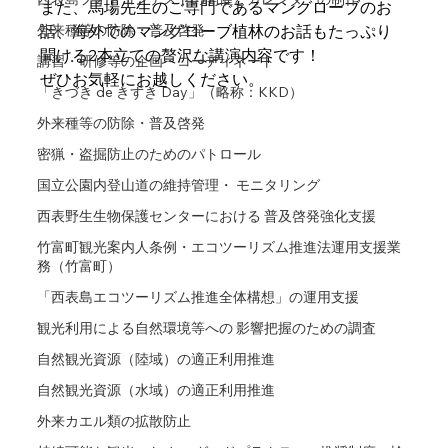
また、馬場先生のご専門であるマングローブのお
外来種等の防除・普及啓発
話、海外でのマングローブ植林のお話もたっぷり
聞ける2本立ての贅沢な講演内容です！
講習・研修等の企画・コーディネート
ぜひお気軽にお越しください。
「きづき de きずき Day」（略称：KKD）
外来種等の防除・普及啓発
密猟・盗掘防止のためのパトロール
国立公園内登山道の維持管理・ モニタリング
西表野生生物保護センターにおける 普及啓発強化支援
竹富町観光案内人条例・エコツーリズム推進法運用支援業
務（竹富町）
「西表島エコツーリズム推進全体構想」の運用支援
観光利用による自然環境等への 影響把握のための調査
自然観光資源（陸域）の適正利用推進
自然観光資源（水域）の適正利用推進
外来カエル類の拡散防止