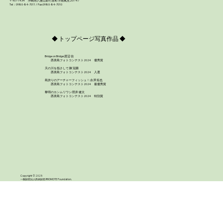
〒907-1434 沖縄県八重山郡竹富町字南風見201-47
Tel：0980-84-7011 / Fax:0980-84-7010
◆ トップページ写真作品 ◆
Bridge on Bridge:渡辺 信
西表島フォトコンテスト2024 優秀賞
天の川を指さして:陳 冠榮
西表島フォトコンテスト2024 入選
島誇りのアーチャーフィッシュ！:永澤 拓也
西表島フォトコンテスト2024 最優秀賞
外来植物オオミフクラギの防除活動を行いまし
黎明のカンムリワシ:照井 健太
西表島フォトコンテスト2024 特別賞
た！
Copyright © 2025
一般財団法人西表財団 IRIOMOTE Foundation.