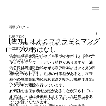
活動ブログ
活動ブログ
【告知】オオミフクラギとマング
ダイキン工業「空気をはぐくむ森プロジェクト」 マングロ
ローブのおはなし
ーブ林のゴミ回収
ダイキン工業「空気をはぐくむ森プロジェクト」ボランテ
西表島の在来種として、「ミフクラギ（オキナワ
ィアの受け入れ
キョウチクトウ）」という植物がありますが、浦
ダイキン工業「空気をはぐくむ森プロジェクト」ノヤギ防
内公民館周辺には「オオミフクラギ」という外来
除を目的とした調査
植物がみられます。近縁の外来種があると、在来
種への悪影響も考えられることから、現在オオミ
ダイキン工業「空気をはぐくむ森プロジェクト」ウミショ
ウブ再生
フクラギの駆除を行っています。
在来種のミフクラギも毒があることが知られてい
アクセスが船に限られた地域でのビーチクリーン
ますが、今回は外来種オオミフクラギに焦点をあ
宿泊施設によるマイボトルのレンタルシステムの構築
ててお話いただきます。
西表島フォトコンテストの開催とカレンダーの制作